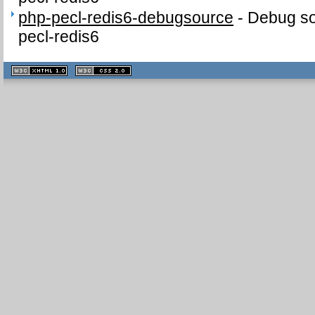
php-pecl-redis6-debugsource
-
Debug so
pecl-redis6
XHTML
CSS
1.1 valide
2.0 valide