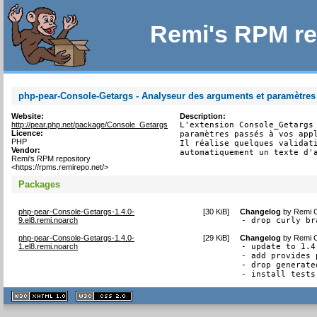
Remi's RPM re
php-pear-Console-Getargs - Analyseur des arguments et paramètre
Website:
Description:
http://pear.php.net/package/Console_Getargs
L'extension Console_Getargs 
Licence:
paramètres passés à vos appl
PHP
Il réalise quelques validati
Vendor:
automatiquement un texte d'
Remi's RPM repository
<https://rpms.remirepo.net/>
Packages
php-pear-Console-Getargs-1.4.0-
[
30 KiB
]
Changelog
by
Remi C
9.el8.remi.noarch
- drop curly br
php-pear-Console-Getargs-1.4.0-
[
29 KiB
]
Changelog
by
Remi C
1.el8.remi.noarch
- update to 1.4.
- add provides 
- drop generate
- install tests
XHTML
CSS
1.1 valide
2.0 valide