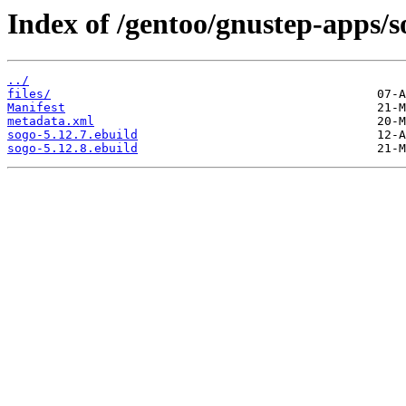
Index of /gentoo/gnustep-apps/s
../
files/
Manifest
metadata.xml
sogo-5.12.7.ebuild
sogo-5.12.8.ebuild