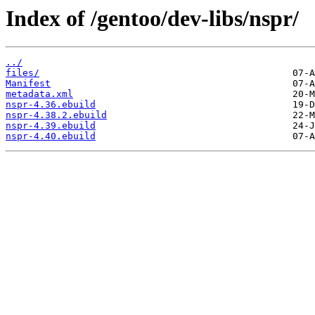
Index of /gentoo/dev-libs/nspr/
../
files/
Manifest
metadata.xml
nspr-4.36.ebuild
nspr-4.38.2.ebuild
nspr-4.39.ebuild
nspr-4.40.ebuild