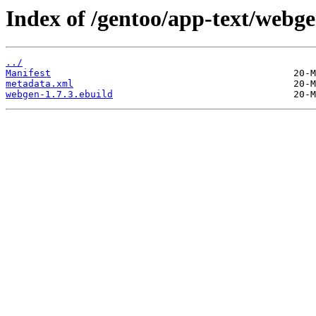
Index of /gentoo/app-text/webge
../
Manifest
metadata.xml
webgen-1.7.3.ebuild