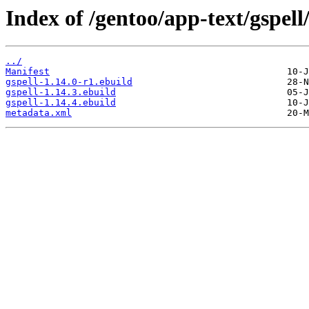
Index of /gentoo/app-text/gspell
../
Manifest
gspell-1.14.0-r1.ebuild
gspell-1.14.3.ebuild
gspell-1.14.4.ebuild
metadata.xml